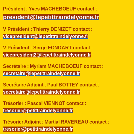
Président :
Yves MACHEBOEUF contact :
president@lepetittraindelyonne.fr
V Président :
Thierry DENIZET contact :
vicepresident@lepetittraindelyonne.fr
V Président :
Serge FONDART contact :
vicepresident2@lepetittraindelyonne.fr
Secrétaire
:
Myriam MACHEBOEUF contact :
secretaire@
lepetittraindelyonne.fr
Secrétaire Adjoint :
Paul BOTTEY contact :
secretaire@
lepetittraindelyonne.fr
Trésorier :
Pascal VIENNOT
contact :
tresori
er@petittraindelyonne.fr
Trésorier Adjoint : Martial RAVEREAU
contact :
tresori
er@petittraindelyonne.fr