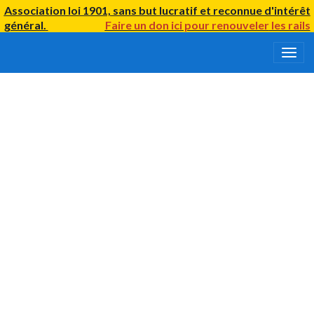
Association loi 1901, sans but lucratif et reconnue d'intérêt
général.
Faire un don ici
pour renouveler
les rails