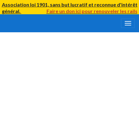
Association loi 1901, sans but lucratif et reconnue d'intérêt
général.
Faire un don ici
pour renouveler
les rails