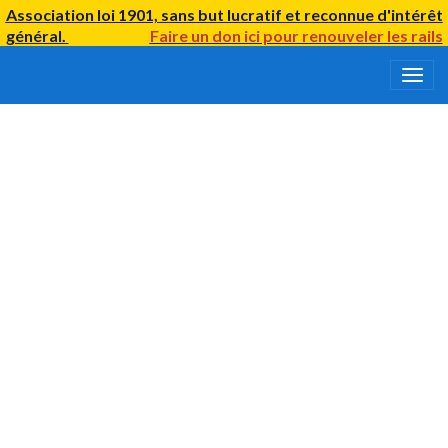
Association loi 1901, sans but lucratif et reconnue d'intérêt
général.
Faire un don ici
pour renouveler
les rails