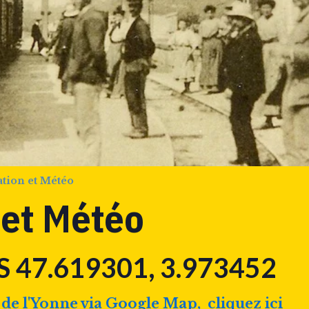
ation et Météo
 et Météo
S 47.619301, 3.973452
 de l'Yonne via Google Map, cliquez ici