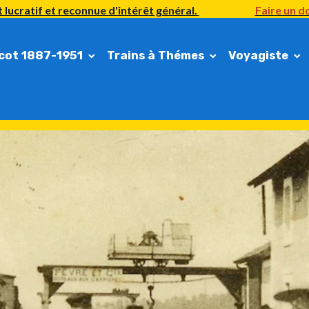
 lucratif et reconnue d'intérêt général.
Faire un do
cot 1887-1951
Trains à Thémes
Voyagiste