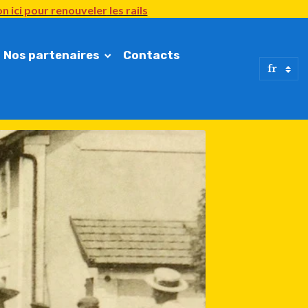
n ici
pour renouveler
les rails
Nos partenaires
Contacts