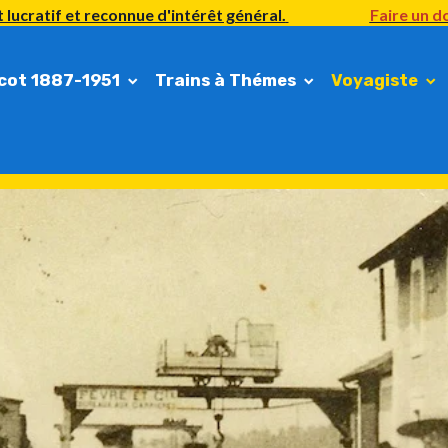
 lucratif et reconnue d'intérêt général.
Faire un do
cot 1887-1951
Trains à Thémes
Voyagiste