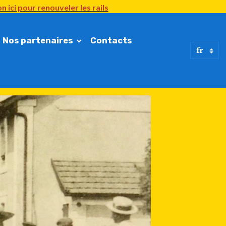
n ici
pour renouveler
les rails
Nos partenaires
Contacts