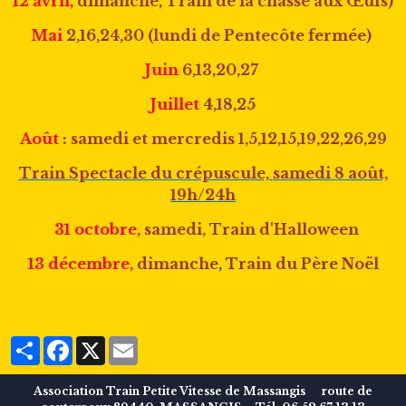
12 avril,
dimanche, Train de la chasse aux Œufs)
Mai
2,16,24,30
(
lundi de Pentecôte fermée)
Juin
6,13,20,27
Juillet
4,18,25
Août
: samedi et mercredis 1,5,12,15,19,22,26,29
Train Spectacle du crépuscule,
samedi 8 août,
19h/24h
31 octobre,
samedi, Train d'Halloween
13 décembre,
dimanche
,
Train du Père Noël
Partager
Facebook
X
Email
A
ssociation
T
rain
P
etite
V
itesse de
M
assangis route de