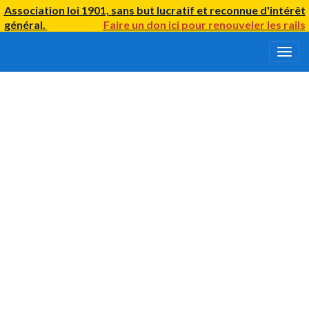
Association loi 1901, sans but lucratif et reconnue d'intérêt
général.
Faire un don ici
pour renouveler
les rails