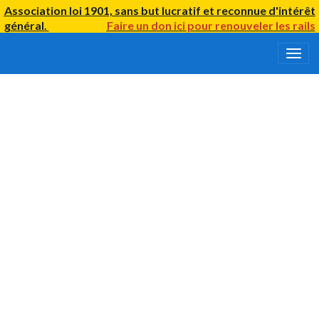
Association loi 1901, sans but lucratif et reconnue d'intérêt
général.
Faire un don ici
pour renouveler
les rails