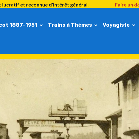
 lucratif et reconnue d'intérêt général.
Faire un do
cot 1887-1951
Trains à Thémes
Voyagiste