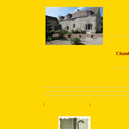
Chambr
↓
↓