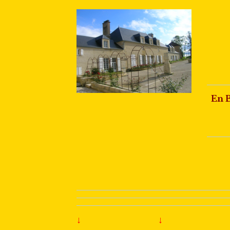
E
n 
↓
↓