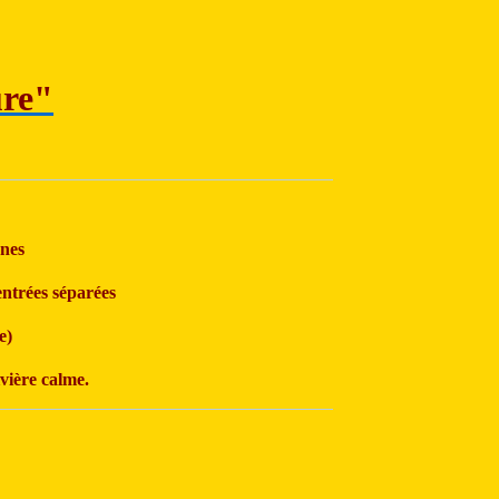
ure"
nnes
ntrées séparées
e)
ivière calme.