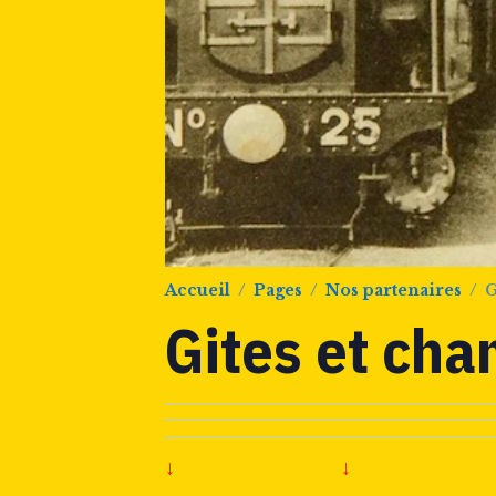
Accueil
Pages
Nos partenaires
G
Gites et cha
↓
↓