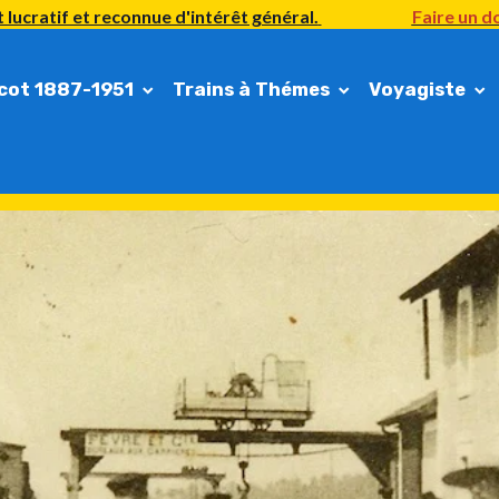
 lucratif et reconnue d'intérêt général.
Faire un do
cot 1887-1951
Trains à Thémes
Voyagiste