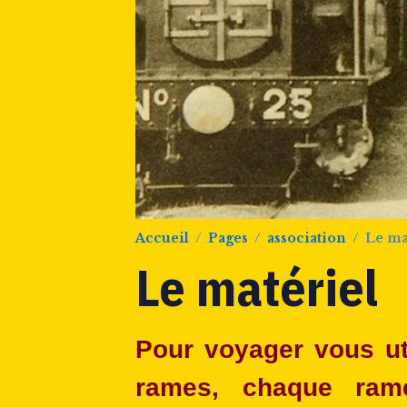
Accueil
Pages
association
Le ma
Le matériel
Pour voyager vous ut
rames, chaque ra