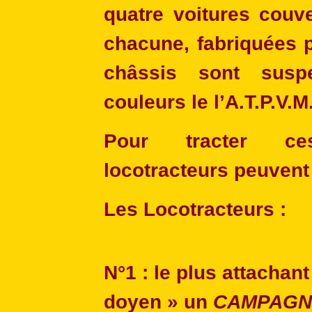
quatre voitures couv
chacune, fabriquées p
châssis sont susp
couleurs le l’A.T.P.V.M
Pour tracter c
locotracteurs peuvent 
Les Locotracteurs :
N°1
: le plus attachan
doyen » un
CAMPAGN