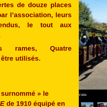
ertes de douze places
ar l’association, leurs
endus, le tout aux
.
es rames, Quatre
être utilisés.
t surnommé » le
E
de 1910 équipé en