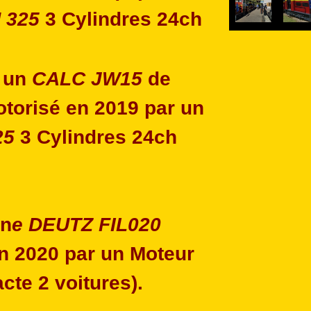
 325
3 Cylindres 24ch
t un
CALC JW15
de
otorisé en 2019 par
un
25
3 Cylindres 24ch
un
e DEUTZ FIL020
en 2020 par un Moteur
acte 2 voitures).