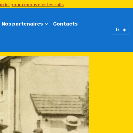
n ici
pour renouveler
les rails
Nos partenaires
Contacts