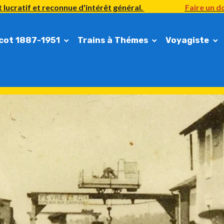
 lucratif et reconnue d'intérêt général.
Faire un do
cot 1887-1951
Trains à Thémes
Voyagiste