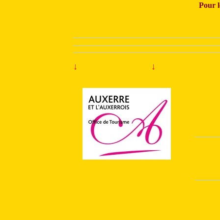
Pour l
↓
↓