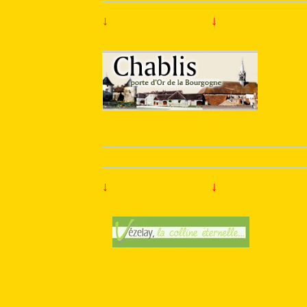
↓
↓
↓
↓